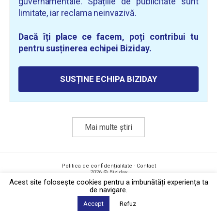
guvernamentale. Spațiile de publicitate sunt
limitate, iar reclama neinvazivă.
Dacă îți place ce facem, poți contribui tu
pentru susținerea echipei Biziday.
SUSȚINE ECHIPA BIZIDAY
Mai multe știri
Politica de confidențialitate
·
Contact
2026 © Biziday
Acest site foloseşte cookies pentru a îmbunătăți experiența ta
de navigare.
Accept
Refuz