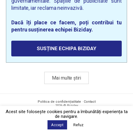
guvernamentale. Spațiile de publicitate sunt
limitate, iar reclama neinvazivă.
Dacă îți place ce facem, poți contribui tu
pentru susținerea echipei Biziday.
SUSȚINE ECHIPA BIZIDAY
Mai multe știri
Politica de confidențialitate
·
Contact
2026 © Biziday
Acest site foloseşte cookies pentru a îmbunătăți experiența ta
de navigare.
Accept
Refuz