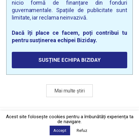
nicio formă de finanțare din fonduri
guvernamentale. Spațiile de publicitate sunt
limitate, iar reclama neinvazivă.
Dacă îți place ce facem, poți contribui tu
pentru susținerea echipei Biziday.
SUSȚINE ECHIPA BIZIDAY
Mai multe știri
Politica de confidențialitate
·
Contact
Acest site foloseşte cookies pentru a îmbunătăți experiența ta
2026 © Biziday
de navigare.
Accept
Refuz