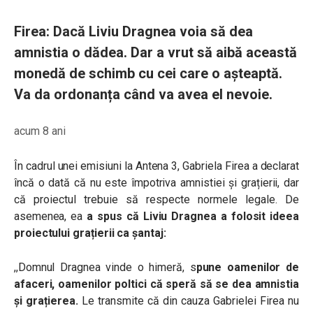
Firea: Dacă Liviu Dragnea voia să dea
amnistia o dădea. Dar a vrut să aibă această
monedă de schimb cu cei care o așteaptă.
Va da ordonanța când va avea el nevoie.
acum 8 ani
În cadrul unei emisiuni la Antena 3, Gabriela Firea a declarat
încă o dată că nu este împotriva amnistiei și grațierii, dar
că proiectul trebuie să respecte normele legale. De
asemenea, ea
a spus că Liviu Dragnea a folosit ideea
proiectului grațierii ca șantaj:
,,Domnul Dragnea vinde o himeră, s
pune oamenilor de
afaceri, oamenilor poltici că speră să se dea amnistia
și grațierea.
Le transmite că din cauza Gabrielei Firea nu