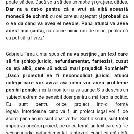
poate să dea. Dacă voia să dea amnistie și grațiere, dădea.
Dar nu a dat-o pentru că a vrut să aibă această
monedă de schimb
cu cei care au așteptat și
probabil că
o va da când va avea el nevoie. Până atunci va avea
acest mic șantaj,
nu spune nimic rău de mine, pentru că
eu pot să-ți livrez”.
Gabriela Firea a mai spus că
nu va susține ,,un text care
să fie șchiop juridic, nefundamentat, fantezist, cusut
cu ață albă, care să aducă mari prejudicii României”
:
,,
Dacă proiectul va fi neconsolidat juridic, atunci
colegii care vor aviza așa ceva vor avea probleme
posibil penale
, nici la monitor nu va ajunge. S-a deschis un
subiect extrem de sensibil doar pentru a mă torpila politic.
Eu sunt pentru orice proiect într-o formă
legală. Întotdeauna când va fi un proiect legal voi fi de
acord, până acum sunt doar vorbe. Sunt discuții, sunt total
împotriva oricărui proiect, pe orice temă, un text care să fie
șchiop juridic, nefundamentat, fantezist, cusut cu ață albă,