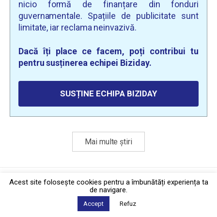
nicio formă de finanțare din fonduri
guvernamentale. Spațiile de publicitate sunt
limitate, iar reclama neinvazivă.
Dacă îți place ce facem, poți contribui tu
pentru susținerea echipei Biziday.
SUSȚINE ECHIPA BIZIDAY
Mai multe știri
Politica de confidențialitate
·
Contact
Acest site foloseşte cookies pentru a îmbunătăți experiența ta
2026 © Biziday
de navigare.
Accept
Refuz