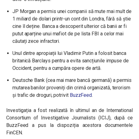
JP Morgan a permis unei companii să mute mai mult de
1 miliard de dolari printr-un cont din Londra, fără să știe
cine îl deține. Banca a descoperit ulterior că banii ar fi
putut aparține unui mafiot de pe lista FBI a celor mai
căutați zece infractori.
Unul dintre apropiații lui Vladimir Putin a folosit banca
britanică Barclays pentru a evita sancțiunile impuse de
Occident, pentru a cumpăra opere de artă.
Deutsche Bank (cea mai mare bancă germană) a permis
mutarea banilor proveniți din crimă organizată, terorism
și trafic de droguri, potrivit
BuzzFeed
.
Investigația a fost realizată în ultimul an de International
Consortium of Investigative Journalists (ICIJ), după ce
BuzzFeed a pus la dispoziția acestora documentele
FinCEN.