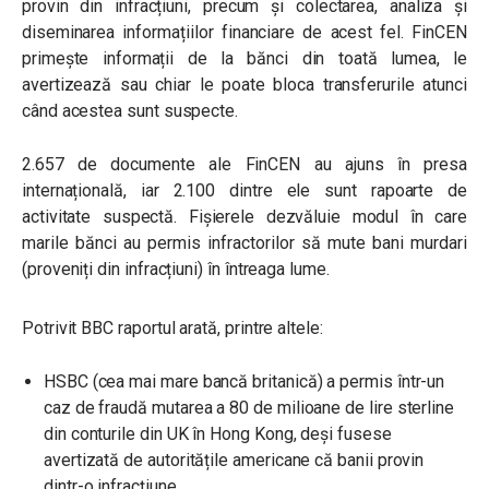
provin din infracțiuni, precum și colectarea, analiza și
diseminarea informațiilor financiare de acest fel. FinCEN
primește informații de la bănci din toată lumea, le
avertizează sau chiar le poate bloca transferurile atunci
când acestea sunt suspecte.
2.657 de documente ale FinCEN au ajuns în presa
internațională, iar 2.100 dintre ele sunt rapoarte de
activitate suspectă. Fișierele dezvăluie modul în care
marile bănci au permis infractorilor să mute bani murdari
(proveniți din infracțiuni) în întreaga lume.
Potrivit BBC raportul arată, printre altele:
HSBC (cea mai mare bancă britanică) a permis într-un
caz de fraudă mutarea a 80 de milioane de lire sterline
din conturile din UK în Hong Kong, deși fusese
avertizată de autoritățile americane că banii provin
dintr-o infracțiune.