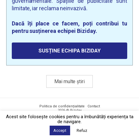
guvernamentale. Spațiile de publicitate sunt
limitate, iar reclama neinvazivă.
Dacă îți place ce facem, poți contribui tu
pentru susținerea echipei Biziday.
SUSȚINE ECHIPA BIZIDAY
Mai multe știri
Politica de confidențialitate
·
Contact
2026 © Biziday
Acest site foloseşte cookies pentru a îmbunătăți experiența ta
de navigare.
Accept
Refuz