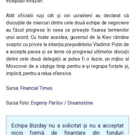
începutul invaziei.
Atât oficialii ruși cât și cei ucraineni au declarat că
discuțiile de miercuri dintre cele două echipe de negociere
au făcut progrese în ceea ce privește fixarea termenilor
unui acord. Cu toate acestea, guvernul de la Kiev rămâne
sceptic cu privire la intenția președintelui Vladimir Putin de
a accepta pacea și se teme că progresul ultimelor discuții
dintre cele două delegații ar putea fi o iluzie, un mijloc al
Moscovei de a câștiga timp pentru a-și regrupa forțele și,
implicit, pentru a relua ofensiva.
Sursa:
Financial Times
Sursa Foto:
Evgeniy Parilov / Dreamstime
Echipa Biziday nu a solicitat și nu a acceptat
nicio formă de finanțare din fonduri