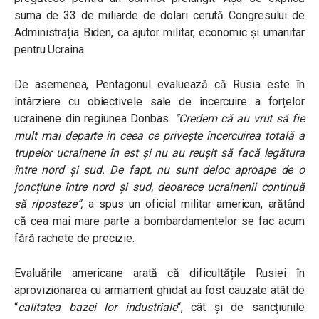
suma de 33 de miliarde de dolari cerută Congresului de
Administrația Biden, ca ajutor militar, economic și umanitar
pentru Ucraina.
De asemenea, Pentagonul evaluează că Rusia este în
întârziere cu obiectivele sale de încercuire a forțelor
ucrainene din regiunea Donbas.
“Credem că au vrut să fie
mult mai departe în ceea ce privește încercuirea totală a
trupelor ucrainene în est și nu au reușit să facă legătura
între nord și sud. De fapt, nu sunt deloc aproape de o
joncțiune între nord și sud, deoarece ucrainenii continuă
să riposteze”,
a spus un oficial militar american, arătând
că cea mai mare parte a bombardamentelor se fac acum
fără rachete de precizie.
Evaluările americane arată că dificultățile Rusiei în
aprovizionarea cu armament ghidat au fost cauzate atât de
“
calitatea bazei lor industriale
“, cât și de sancțiunile