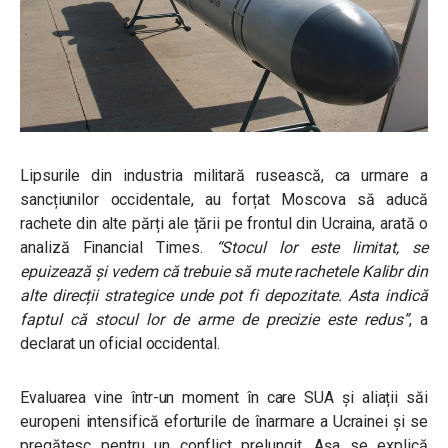
Lipsurile din industria militară rusească, ca urmare a
sancțiunilor occidentale, au forțat Moscova să aducă
rachete din alte părți ale țării pe frontul din Ucraina, arată o
analiză Financial Times.
“Stocul lor este limitat, se
epuizează și vedem că trebuie să mute rachetele Kalibr din
alte direcții strategice unde pot fi depozitate. Asta indică
faptul că stocul lor de arme de precizie este redus”
, a
declarat un oficial occidental.
Evaluarea vine într-un moment în care SUA și aliații săi
europeni intensifică eforturile de înarmare a Ucrainei și se
pregătesc pentru un conflict prelungit. Așa se explică