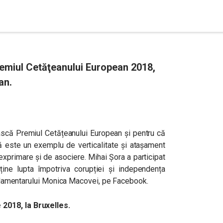
remiul Cetăţeanului European 2018,
an.
ască Premiul Cetățeanului European și pentru că
 că este un exemplu de verticalitate și atașament
exprimare şi de asociere. Mihai Şora a participat
ine lupta împotriva corupției şi independența
parlamentarului Monica Macovei, pe Facebook.
2018, la Bruxelles.