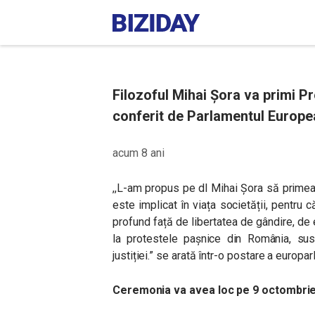
Filozoful Mihai Şora va primi P
conferit de Parlamentul Europe
acum 8 ani
,,L-am propus pe dl Mihai Șora să prime
este implicat în viața societății, pentru
profund față de libertatea de gândire, de 
la protestele pașnice din România, susț
justiției.” se arată într-o postare a euro
Ceremonia va avea loc pe 9 octombrie 