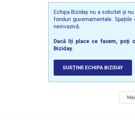
Echipa Biziday nu a solicitat și n
fonduri guvernamentale. Spațiile d
neinvazivă.
Dacă îți place ce facem, poți c
Biziday.
SUSȚINE ECHIPA BIZIDAY
Mai 