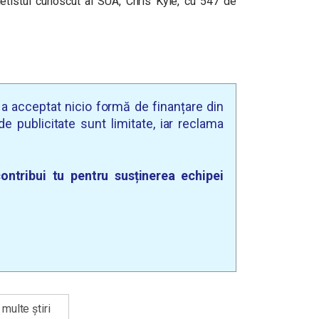
netistul cunoscut al SUA, Chris Kyle, cu 547 de
u a acceptat nicio formă de finanțare din
e publicitate sunt limitate, iar reclama
ontribui tu pentru susținerea echipei
multe știri