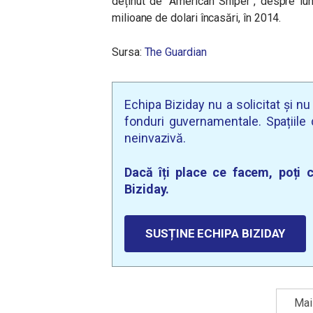
deținut de “American Sniper”, despre lu
milioane de dolari încasări, în 2014.
Sursa:
The Guardian
Echipa Biziday nu a solicitat și n
fonduri guvernamentale. Spațiile d
neinvazivă.
Dacă îți place ce facem, poți c
Biziday.
SUSȚINE ECHIPA BIZIDAY
Mai 