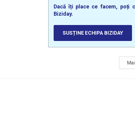
Dacă îți place ce facem, poți c
Biziday.
SUSȚINE ECHIPA BIZIDAY
Mai 