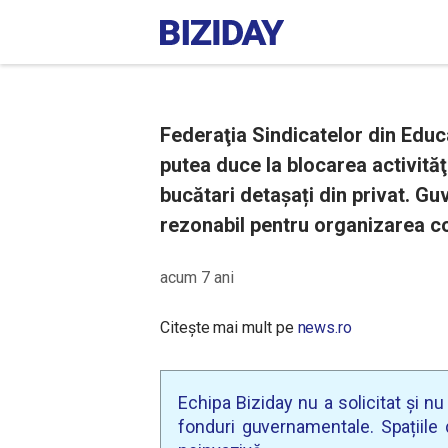
Federaţia Sindicatelor din Educa
putea duce la blocarea activităţi
bucătari detaşați din privat. Gu
rezonabil pentru organizarea co
acum 7 ani
Citește mai mult pe
news.ro
Echipa Biziday nu a solicitat și n
fonduri guvernamentale. Spațiile d