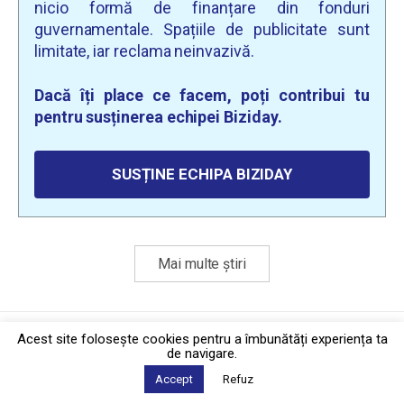
nicio formă de finanțare din fonduri
guvernamentale. Spațiile de publicitate sunt
limitate, iar reclama neinvazivă.
Dacă îți place ce facem, poți contribui tu
pentru susținerea echipei Biziday.
SUSȚINE ECHIPA BIZIDAY
Mai multe știri
Politica de confidențialitate
·
Contact
Acest site foloseşte cookies pentru a îmbunătăți experiența ta
2026 © Biziday
de navigare.
Accept
Refuz