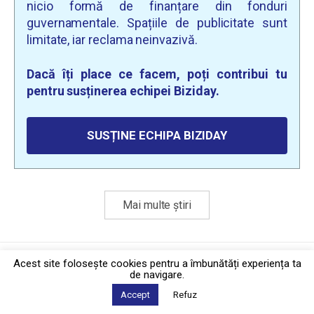
nicio formă de finanțare din fonduri
guvernamentale. Spațiile de publicitate sunt
limitate, iar reclama neinvazivă.
Dacă îți place ce facem, poți contribui tu
pentru susținerea echipei Biziday.
SUSȚINE ECHIPA BIZIDAY
Mai multe știri
Politica de confidențialitate
·
Contact
Acest site foloseşte cookies pentru a îmbunătăți experiența ta
2026 © Biziday
de navigare.
Accept
Refuz