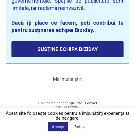
guvernamentale. Spațiile de publicitate sunt
limitate, iar reclama neinvazivă.
Dacă îți place ce facem, poți contribui tu
pentru susținerea echipei Biziday.
SUSȚINE ECHIPA BIZIDAY
Mai multe știri
Politica de confidențialitate
·
Contact
2026 © Biziday
Acest site foloseşte cookies pentru a îmbunătăți experiența ta
de navigare.
Accept
Refuz