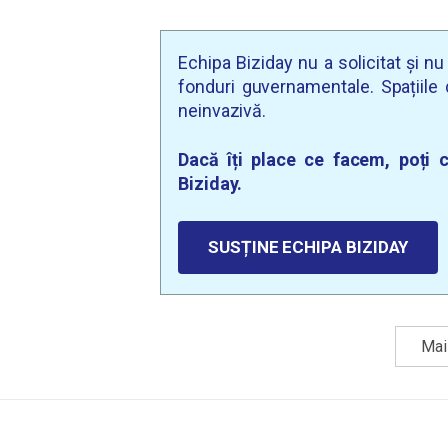
Echipa Biziday nu a solicitat și n
fonduri guvernamentale. Spațiile d
neinvazivă.
Dacă îți place ce facem, poți c
Biziday.
SUSȚINE ECHIPA BIZIDAY
Mai 