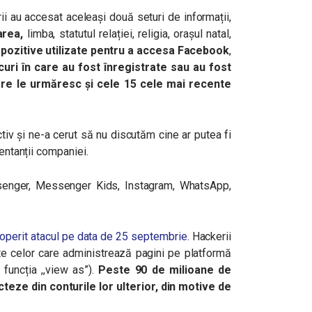
rii au accesat aceleași două seturi de informații,
zarea,
limba, statutul relației, religia, orașul natal,
ispozitive utilizate pentru a accesa Facebook
,
curi în care au fost înregistrate sau au fost
re le urmăresc și cele 15 cele mai recente
tiv și ne-a cerut să nu discutăm cine ar putea fi
zentanții companiei.
senger, Messenger Kids, Instagram, WhatsApp,
perit atacul pe data de 25 septembrie.
Hackerii
ite celor care administrează pagini pe platformă
. funcția ,,view as”).
Peste 90 de milioane de
cteze din conturile lor ulterior, din motive de