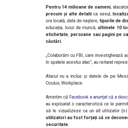
Pentru 14 milioane de oameni
, atacato
precum și alte detalii
ca
sexul,
locali
ora locală, data de naștere,
tipurile de d
educația, locul de muncă,
ultimele 10 lo
etichetate
,
persoane sau pagini pe ca
căutări.
,,Colaborăm cu FBI, care investighează ac
în spatele acestui atac”, au reitarat repre
Atacul nu a inclus și datele de pe Mes
Oculus, Workplace.
Amintim că
Facebook a anunțat că a desco
au exploatat o caracteristică ce le perm
să le vizualizeze ca un alt utilizator (n.r
utilizatori au fost forțați să se decone
securitate.