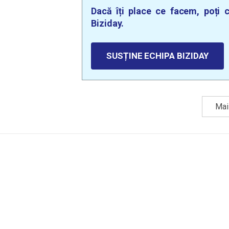
Dacă îți place ce facem, poți c
Biziday.
SUSȚINE ECHIPA BIZIDAY
Mai 