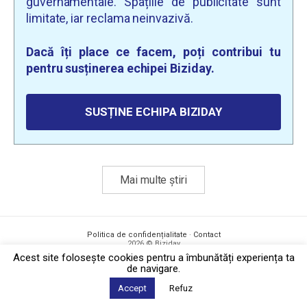
guvernamentale. Spațiile de publicitate sunt
limitate, iar reclama neinvazivă.
Dacă îți place ce facem, poți contribui tu
pentru susținerea echipei Biziday.
SUSȚINE ECHIPA BIZIDAY
Mai multe știri
Politica de confidențialitate
·
Contact
2026 © Biziday
Acest site foloseşte cookies pentru a îmbunătăți experiența ta
de navigare.
Accept
Refuz