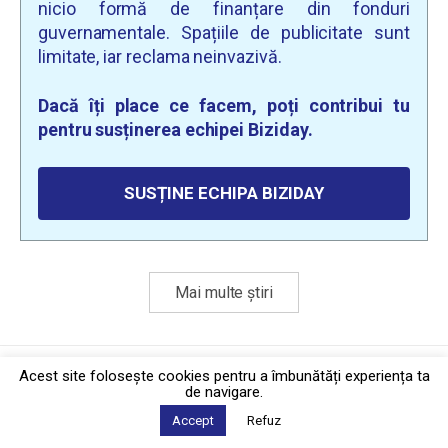
nicio formă de finanțare din fonduri
guvernamentale. Spațiile de publicitate sunt
limitate, iar reclama neinvazivă.
Dacă îți place ce facem, poți contribui tu
pentru susținerea echipei Biziday.
SUSȚINE ECHIPA BIZIDAY
Mai multe știri
Politica de confidențialitate
·
Contact
Acest site foloseşte cookies pentru a îmbunătăți experiența ta
2026 © Biziday
de navigare.
Accept
Refuz