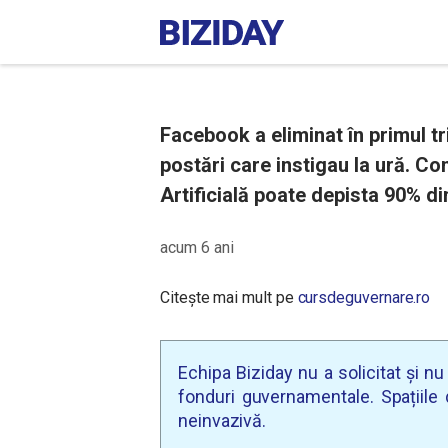
Facebook a eliminat în primul t
postări care instigau la ură. Co
Artificială poate depista 90% din
acum 6 ani
Citește mai mult pe
cursdeguvernare.ro
Echipa Biziday nu a solicitat și n
fonduri guvernamentale. Spațiile d
neinvazivă.