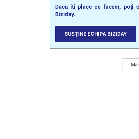
Dacă îți place ce facem, poți c
Biziday.
SUSȚINE ECHIPA BIZIDAY
Mai 