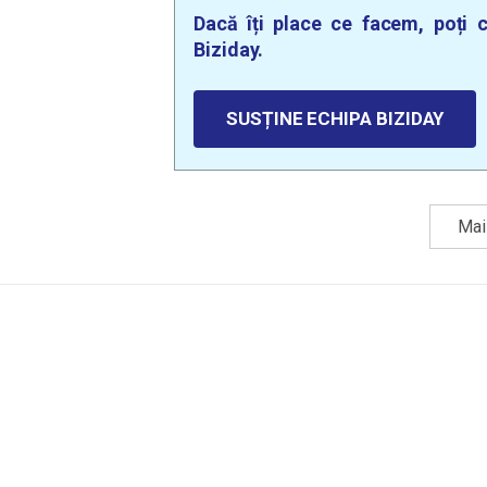
Dacă îți place ce facem, poți c
Biziday.
SUSȚINE ECHIPA BIZIDAY
Mai 