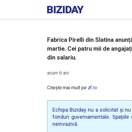
Fabrica Pirelli din Slatina anun
martie. Cei patru mii de angajaț
din salariu.
acum 6 ani
Citește mai mult pe
zf.ro
Echipa Biziday nu a solicitat și n
fonduri guvernamentale. Spațiile d
neinvazivă.