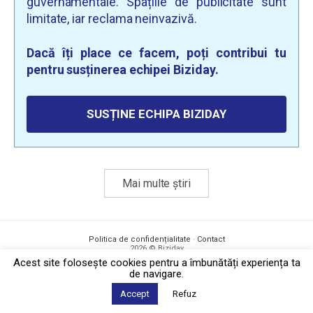
guvernamentale. Spațiile de publicitate sunt
limitate, iar reclama neinvazivă.
Dacă îți place ce facem, poți contribui tu
pentru susținerea echipei Biziday.
SUSȚINE ECHIPA BIZIDAY
Mai multe știri
Politica de confidențialitate
·
Contact
2026 © Biziday
Acest site foloseşte cookies pentru a îmbunătăți experiența ta
de navigare.
Accept
Refuz