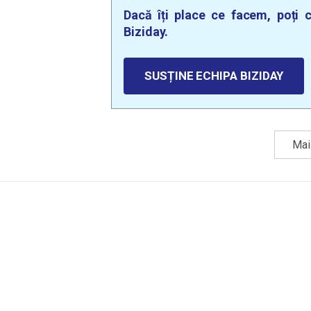
Dacă îți place ce facem, poți c
Biziday.
SUSȚINE ECHIPA BIZIDAY
Mai 