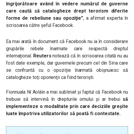
îngrijorătoare având în vedere numărul de guverne
care caută să catalogheze drept terorism diferite
forme de rebeliune sau opoziţie”
, a afirmat experta în
scrisoarea către șeful Facebook.
Ea mai arată în document că Facebook nu ia în considerare
grupările rebele înarmate care respectă dreptul
internaţional.
Reuters
notează că în scrisoarea citată nu au
fost date exemple, dar guvernele precum cel din Siria care
se confruntă cu o opoziţie înarmată obișnuiesc să
catalogheze toţi oponenţii ca fiind terorişti.
Fionnuala Ní Aoláin a mai subliniat și faptul că Facebook
nu
trebuie să intervină în drepturile omului şi ar trebui
să
implementeze o modalitate prin care deciziile greşite
luate împotriva utilizatorilor să poată fi contestate.