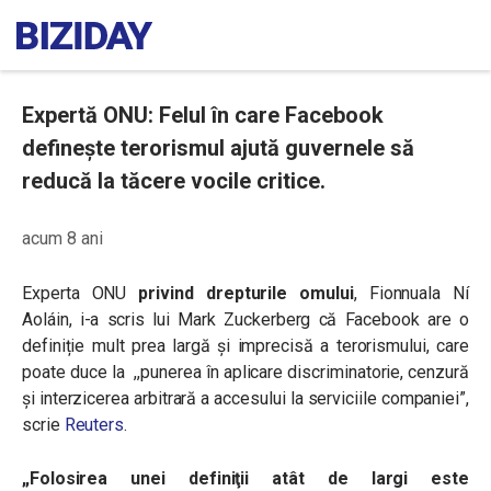
Expertă ONU: Felul în care Facebook
defineşte terorismul ajută guvernele să
reducă la tăcere vocile critice.
acum 8 ani
Experta ONU
privind drepturile omului
, Fionnuala Ní
Aoláin, i-a scris lui Mark Zuckerberg că Facebook are o
definiție mult prea largă și imprecisă a terorismului, care
poate duce la ,,punerea în aplicare discriminatorie,
cenzură
şi interzicerea arbitrară a accesului la serviciile companiei”,
scrie
Reuters
.
„Folosirea unei definiţii atât de largi este