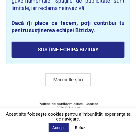
guvernamentale. Spațiile de publicitate sunt
limitate, iar reclama neinvazivă.
Dacă îți place ce facem, poți contribui tu
pentru susținerea echipei Biziday.
SUSȚINE ECHIPA BIZIDAY
Mai multe știri
Politica de confidențialitate
·
Contact
2026 © Biziday
Acest site foloseşte cookies pentru a îmbunătăți experiența ta
de navigare.
Accept
Refuz