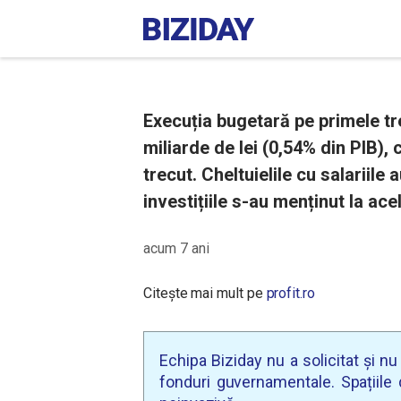
Execuția bugetară pe primele tre
miliarde de lei (0,54% din PIB),
trecut. Cheltuielile cu salariile
investițiile s-au menținut la acel
acum 7 ani
Citește mai mult pe
profit.ro
Echipa Biziday nu a solicitat și n
fonduri guvernamentale. Spațiile d