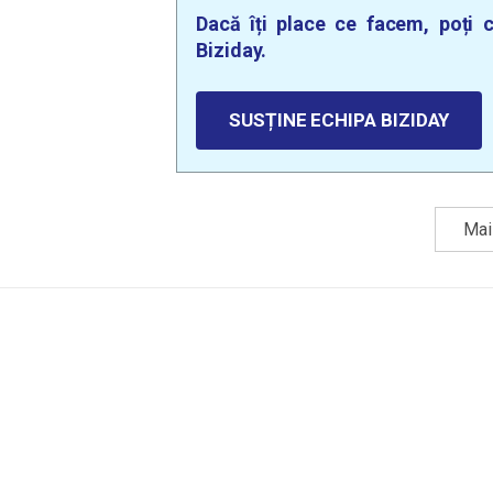
Dacă îți place ce facem, poți c
Biziday.
SUSȚINE ECHIPA BIZIDAY
Mai 