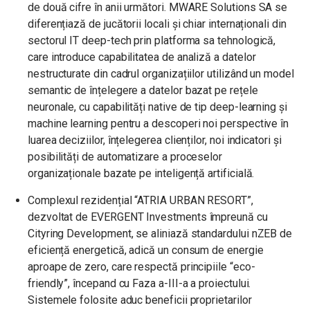
de două cifre în anii următori.
MWARE Solutions SA se
diferențiază de jucătorii locali și chiar internaționali din
sectorul IT deep-tech prin platforma sa tehnologică,
care introduce capabilitatea de analiză a datelor
nestructurate din cadrul organizațiilor utilizând un model
semantic de înțelegere a datelor bazat pe rețele
neuronale, cu capabilități native de tip deep-learning și
machine learning pentru a descoperi noi perspective în
luarea deciziilor, înțelegerea clienților, noi indicatori și
posibilități de automatizare a proceselor
organizaționale bazate pe inteligență artificială.
Complexul rezidențial “ATRIA URBAN RESORT”,
dezvoltat de EVERGENT Investments împreună cu
Cityring Development, se aliniază standardului nZEB de
eficiență energetică, adică un consum de energie
aproape de zero, care respectă principiile “eco-
friendly”, începand cu Faza a-III-a a proiectului.
Sistemele folosite aduc beneficii proprietarilor