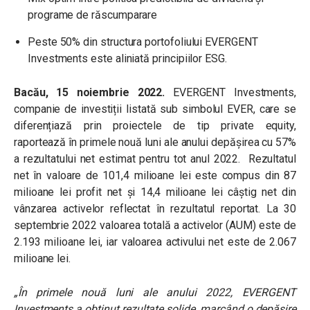
programe de răscumparare
Peste 50% din structura portofoliului EVERGENT
Investments este aliniată principiilor ESG.
Bacău, 15 noiembrie 2022.
EVERGENT Investments,
companie de investiții listată sub simbolul EVER, care se
diferențiază prin proiectele de tip private equity,
raportează în primele nouă luni ale anului depășirea cu 57%
a rezultatului net estimat pentru tot anul 2022. Rezultatul
net în valoare de 101,4 milioane lei este compus din 87
milioane lei profit net și 14,4 milioane lei câștig net din
vânzarea activelor reflectat în rezultatul reportat. La 30
septembrie 2022 valoarea totală a activelor (AUM) este de
2.193 milioane lei, iar valoarea activului net este de 2.067
milioane lei.
„În primele nouă luni ale anului 2022, EVERGENT
Investments a obținut rezultate solide, marcând o depășire