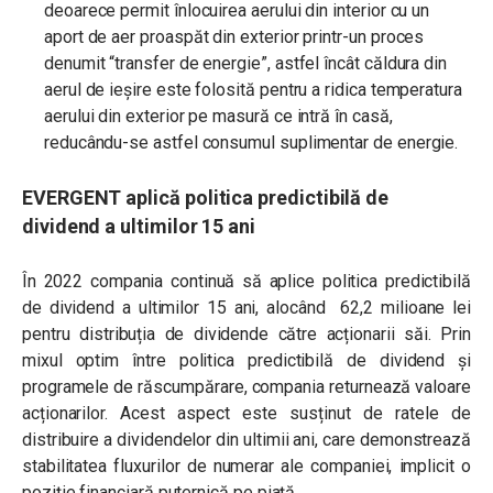
deoarece permit înlocuirea aerului din interior cu un
aport de aer proaspăt din exterior printr-un proces
denumit “transfer de energie”, astfel încât căldura din
aerul de ieșire este folosită pentru a ridica temperatura
aerului din exterior pe masură ce intră în casă,
reducându-se astfel consumul suplimentar de energie.
EVERGENT aplică politica predictibilă de
dividend a ultimilor 15 ani
În 2022 compania continuă să aplice politica predictibilă
de dividend a ultimilor 15 ani, alocând 62,2 milioane lei
pentru distribuția de dividende către acționarii săi. Prin
mixul optim între politica predictibilă de dividend și
programele de răscumpărare, compania returnează valoare
acționarilor. Acest aspect este susținut de ratele de
distribuire a dividendelor din ultimii ani, care demonstrează
stabilitatea fluxurilor de numerar ale companiei, implicit o
poziție financiară puternică pe piață.