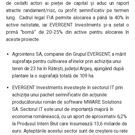
de ceilalti actori ai pieței de capital și aduc un raport
atractiv randament/risc, cu profit semnificativ pe termen
lung. Cadrul legal FIA permite alocarea a până la 40% în
active nelistate, iar EVERGENT Investments și-a setat o
primă “bornă” de 20-25% din active pentru alocarea în
aceste proiecte.
Agrointens SA, companie din Grupul EVERGENT, a mărit
suprafața pentru cultivarea afinelor prin achiziția unui
teren de 23 ha în Rătești, județul Argeș, ajungând după
plantare la o suprafață totală de 109 ha.
EVERGENT Investments investește în sectorul IT prin
achiziția unui pachet semnificativ din acțiunile
producătorului român de software MWARE Solutions
SA.
Sectorul IT este unul de importanță majoră în
economia românească, cu un aport de aproximativ 6,2%
la Produsul Intern Brut care însumează 13,6 miliarde de
euro. Așteptările acestui sector sunt de creștere cu rate