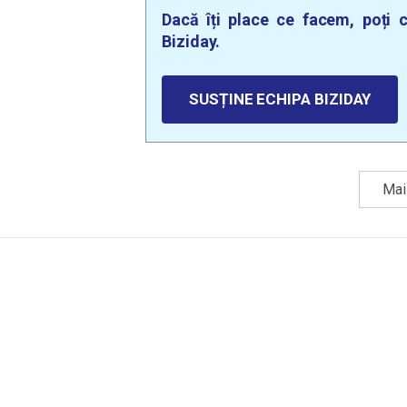
Dacă îți place ce facem, poți c
Biziday.
SUSȚINE ECHIPA BIZIDAY
Mai 