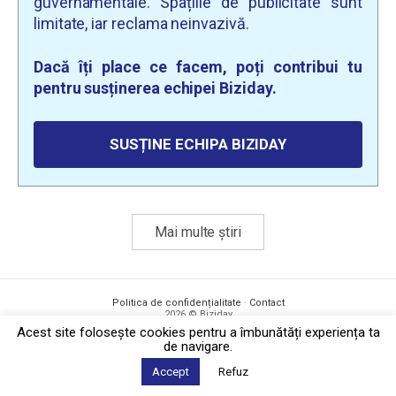
guvernamentale. Spațiile de publicitate sunt
limitate, iar reclama neinvazivă.
Dacă îți place ce facem, poți contribui tu
pentru susținerea echipei Biziday.
SUSȚINE ECHIPA BIZIDAY
Mai multe știri
Politica de confidențialitate
·
Contact
2026 © Biziday
Acest site foloseşte cookies pentru a îmbunătăți experiența ta
de navigare.
Accept
Refuz