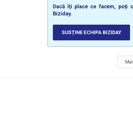
Dacă îți place ce facem, poți c
Biziday.
SUSȚINE ECHIPA BIZIDAY
Mai 