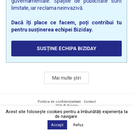
guvernamentale. Spațiile de publicitate sunt
limitate, iar reclama neinvazivă.
Dacă îți place ce facem, poți contribui tu
pentru susținerea echipei Biziday.
SUSȚINE ECHIPA BIZIDAY
Mai multe știri
Politica de confidențialitate
·
Contact
2026 © Biziday
Acest site foloseşte cookies pentru a îmbunătăți experiența ta
de navigare.
Accept
Refuz