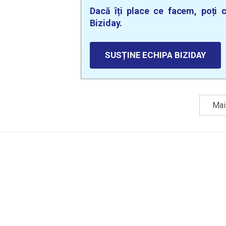
Dacă îți place ce facem, poți c
Biziday.
SUSȚINE ECHIPA BIZIDAY
Mai 