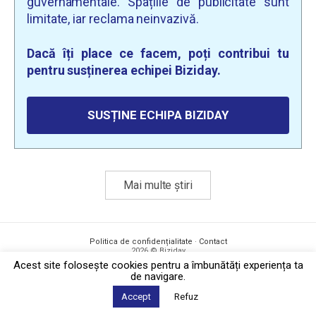
guvernamentale. Spațiile de publicitate sunt
limitate, iar reclama neinvazivă.
Dacă îți place ce facem, poți contribui tu
pentru susținerea echipei Biziday.
SUSȚINE ECHIPA BIZIDAY
Mai multe știri
Politica de confidențialitate
·
Contact
2026 © Biziday
Acest site foloseşte cookies pentru a îmbunătăți experiența ta
de navigare.
Accept
Refuz