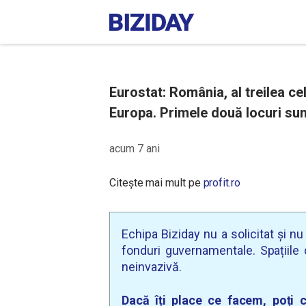
Eurostat: România, al treilea ce
Europa. Primele două locuri su
acum 7 ani
Citește mai mult pe
profit.ro
Echipa Biziday nu a solicitat și n
fonduri guvernamentale. Spațiile d
neinvazivă.
Dacă îți place ce facem, poți c