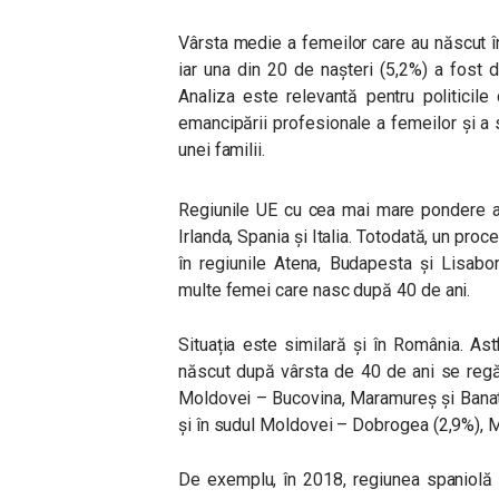
Vârsta medie a femeilor care au născut î
iar una din 20 de nașteri (5,2%) a fost
Analiza este relevantă pentru politicile
emancipării profesionale a femeilor și a s
unei familii.
Regiunile UE cu cea mai mare pondere a 
Irlanda, Spania și Italia. Totodată, un proce
în regiunile Atena, Budapesta și Lisabo
multe femei care nasc după 40 de ani.
Situația este similară și în România. As
născut după vârsta de 40 de ani se regăs
Moldovei – Bucovina, Maramureș și Banat,
și în sudul Moldovei – Dobrogea (2,9%), M
De exemplu, în 2018, regiunea spaniolă 