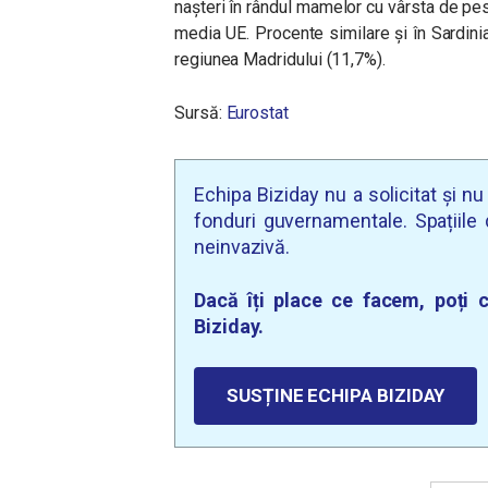
nașteri în rândul mamelor cu vârsta de pes
media UE. Procente similare și în Sardinia
regiunea Madridului (11,7%).
Sursă:
Eurostat
Echipa Biziday nu a solicitat și n
fonduri guvernamentale. Spațiile d
neinvazivă.
Dacă îți place ce facem, poți c
Biziday.
SUSȚINE ECHIPA BIZIDAY