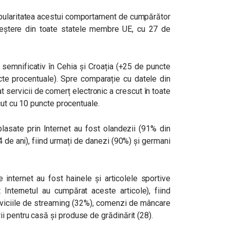
 popularitatea acestui comportament de cumpărător
eștere din toate statele membre UE, cu 27 de
 semnificativ în Cehia și Croația (+25 de puncte
cte procentuale). Spre comparație cu datele din
 servicii de comerț electronic a crescut în toate
cut cu 10 puncte procentuale.
 plasate prin Internet au fost olandezii (91% din
4 de ani), fiind urmați de danezi (90%) și germani
internet au fost hainele și articolele sportive
 Internetul au cumpărat aceste articole), fiind
rviciile de streaming (32%), comenzi de mâncare
 pentru casă și produse de grădinărit (28).