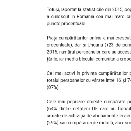
Totuși, raportat la statisticile din 2015,
a cunoscut în România cea mai mare cr
puncte procentuale.
Piața cumpărăturilor online a mai crescut
procentuale), dar și Ungaria (+23 de pun
2015, numărul persoanelor care au accesat
țările, iar media blocului comunitar a cres
Cei mai activi în privința cumpărăturilor
totalul persoanelor cu vârste între 16 și 7
(87%).
Cele mai populare obiecte cumpărate pe 
(64% dintre cetățeni UE care au folosit
urmate de achiziția de abonamente la se
(29%) sau cumpărarea de mobilă, accesorii