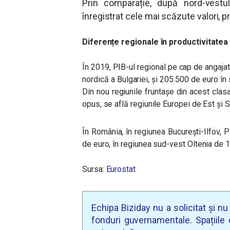
Prin comparație, după nord-vestul 
înregistrat cele mai scăzute valori, p
Diferențe regionale în productivitatea
În 2019, PIB-ul regional pe cap de angajat 
nordică a Bulgariei, și 205.500 de euro în
Din nou regiunile fruntașe din acest clasam
opus, se află regiunile Europei de Est și S
În România, în regiunea București-Ilfov, P
de euro, în regiunea sud-vest Oltenia de 17 
Sursa:
Eurostat
Echipa Biziday nu a solicitat și n
fonduri guvernamentale. Spațiile d