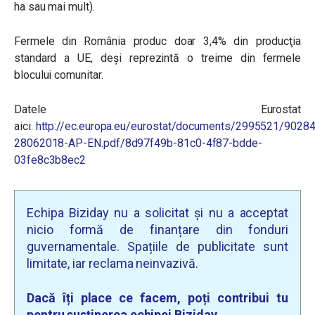
ha sau mai mult).
Fermele din România produc
doar 3,4% din producţia
standard a UE, deși reprezintă o treime din fermele
blocului comunitar.
Datele Eurostat
aici.
http://ec.europa.eu/eurostat/documents/2995521/9028
28062018-AP-EN.pdf/8d97f49b-81c0-4f87-bdde-
03fe8c3b8ec2
Echipa Biziday nu a solicitat și nu a acceptat
nicio formă de finanțare din fonduri
guvernamentale. Spațiile de publicitate sunt
limitate, iar reclama neinvazivă.
Dacă îți place ce facem, poți contribui tu
pentru susținerea echipei Biziday.