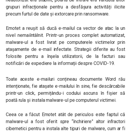
grupuri infracționale pentru a desfășura activități ilicite
precum furtul de date și extorcare prin ransomware.
Emotet a reușit să ducă e-mailul ca vector de atac la un
nivel nemaiîntâlnit. Printr-un proces complet automatizat,
malware-ul a fost livrat pe computerele victimelor prin
atașamente de e-mail infectate. Strategii diferite au fost
folosite pentru a înșela utilizatorii, de la facturi sau
notificări de expediere la informații despre COVID-19.
Toate aceste e-mailuri conțineau documente Word rău
intenționate, fie atașate e-mailului în sine, fie descărcabile
printr-un click, permițându-i codului ascuns în fișier să
poată rula și instala malware-ul pe computerul victimei.
Ceea ce a făcut Emotet atât de periculos este faptul că
malware-ul a fost oferit spre “închiriere” altor infractori
cibernetici pentru a instala alte tipuri de malware, cum ar fi