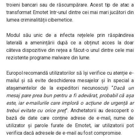
troieni bancari sau de răscumpărare. Acest tip de atac a
transformat Emotet într-unul dintre cei mai mari jucători din
lumea criminalității cibernetice.
Modul său unic de a infecta rețelele prin răspândirea
laterală a amenințării după ce a obținut acces la doar
câteva dispozitive din rețea a făcut-o unul dintre cele mai
rezistente programe malware din lume.
Europol recomandă utilizatorilor să își verifice cu atenție e-
mailul și să evite deschiderea mesajelor și în special a
atașamentelor de la expeditori necunoscuți “
Dacă un
mesaj pare prea bun pentru a fi adevărat, probabil că așa
este, iar e-mailurile care imploră o acțiune de urgență ar
trebui evitate cu orice preț
”. Anchetatorii au descoperit o
bază de date care conține adrese de e-mail, nume de
utilizator și parole furate de Emotet, iar utilizatorii pot
verifica dacă adresele de e-mail au fost compromise.