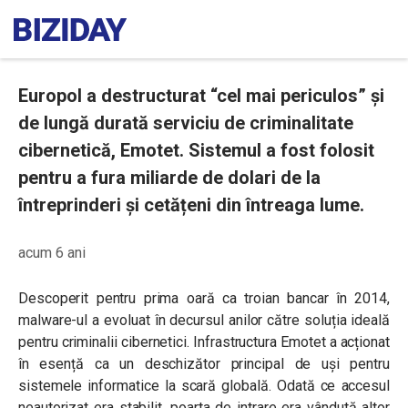
Europol a destructurat “cel mai periculos” și
de lungă durată serviciu de criminalitate
cibernetică, Emotet. Sistemul a fost folosit
pentru a fura miliarde de dolari de la
întreprinderi și cetățeni din întreaga lume.
acum 6 ani
Descoperit pentru prima oară ca troian bancar în 2014,
malware-ul a evoluat în decursul anilor către soluția ideală
pentru criminalii cibernetici. Infrastructura Emotet a acționat
în esență ca un deschizător principal de uși pentru
sistemele informatice la scară globală. Odată ce accesul
neautorizat era stabilit, poarta de intrare era vândută altor