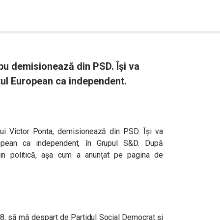
u demisionează din PSD. Își va
ul European ca independent.
lui Victor Ponta, demisionează din PSD. Își va
ropean ca independent, în Grupul S&D. După
din politică, așa cum a anunțat pe pagina de
18, să mă despart de Partidul Social Democrat și