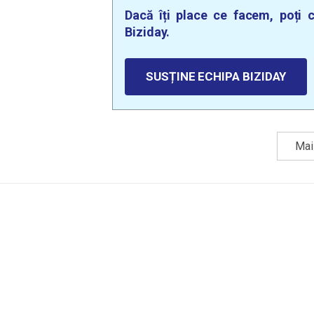
Dacă îți place ce facem, poți c
Biziday.
SUSȚINE ECHIPA BIZIDAY
Mai 