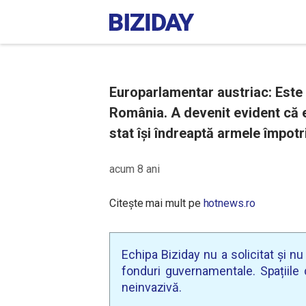
Europarlamentar austriac: Este 
România. A devenit evident că 
stat își îndreaptă armele împot
acum 8 ani
Citește mai mult pe
hotnews.ro
Echipa Biziday nu a solicitat și n
fonduri guvernamentale. Spațiile d
neinvazivă.