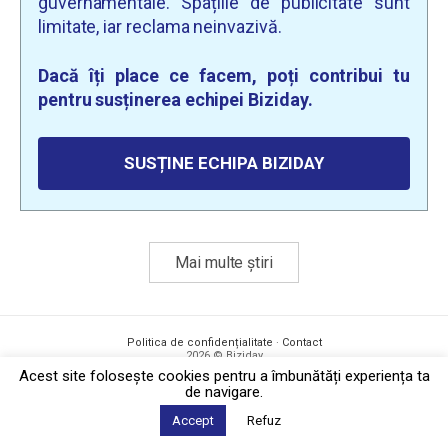
guvernamentale. Spațiile de publicitate sunt
limitate, iar reclama neinvazivă.
Dacă îți place ce facem, poți contribui tu
pentru susținerea echipei Biziday.
SUSȚINE ECHIPA BIZIDAY
Mai multe știri
Politica de confidențialitate
·
Contact
2026 © Biziday
Acest site foloseşte cookies pentru a îmbunătăți experiența ta
de navigare.
Accept
Refuz