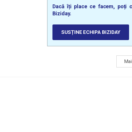
Dacă îți place ce facem, poți c
Biziday.
SUSȚINE ECHIPA BIZIDAY
Mai 