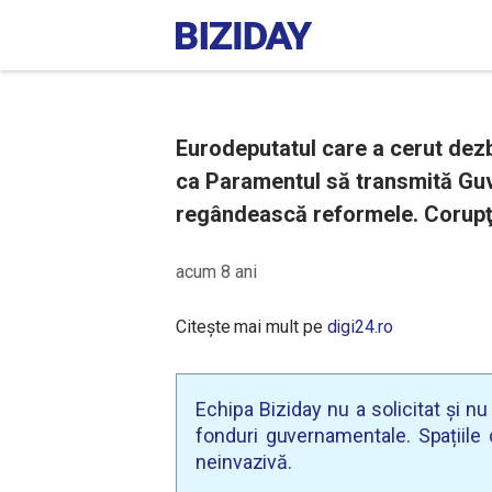
Eurodeputatul care a cerut dezb
ca Paramentul să transmită Guver
regândească reformele. Corupţi
acum 8 ani
Citește mai mult pe
digi24.ro
Echipa Biziday nu a solicitat și n
fonduri guvernamentale. Spațiile d
neinvazivă.