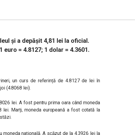
ul și a depășit 4,81 lei la oficial.
1 euro = 4.8127; 1 dolar = 4.3601.
ineri, un curs de referință de 4.8127 de lei în
oi (
4.8068 lei)
.
4,8026 lei. A fost pentru prima oara când moneda
8 lei. Marți, moneda europeană a fost cotată la
stăzi.
cu moneda națională. A scăzut de la 4.3926 lei la