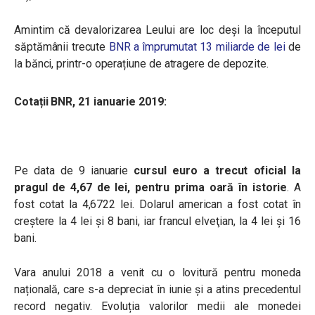
Amintim că devalorizarea Leului are loc deși la începutul
săptămânii trecute
BNR a împrumutat 13 miliarde de lei
de
la bănci, printr-o operațiune de atragere de depozite.
Cotații BNR, 21 ianuarie 2019:
Pe data de 9 ianuarie
cursul euro a trecut oficial la
pragul de 4,67 de lei, pentru prima oară în istorie
. A
fost cotat la 4,6722 lei. Dolarul american a fost cotat în
creştere la 4 lei şi 8 bani, iar francul elveţian, la 4 lei şi 16
bani.
Vara anului 2018 a venit cu o lovitură pentru moneda
națională, care s-a depreciat în iunie și a atins precedentul
record negativ. Evoluția valorilor medii ale monedei