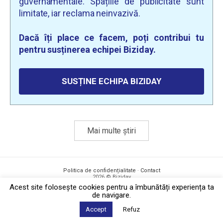
guvernamentale. Spațiile de publicitate sunt
limitate, iar reclama neinvazivă.
Dacă îți place ce facem, poți contribui tu
pentru susținerea echipei Biziday.
SUSȚINE ECHIPA BIZIDAY
Mai multe știri
Politica de confidențialitate
·
Contact
2026 © Biziday
Acest site foloseşte cookies pentru a îmbunătăți experiența ta
de navigare.
Accept
Refuz