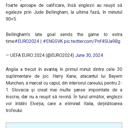
foarte aproape de calificare, însă englezii au reușit să
egaleze prin Jude Bellingham, la ultima fază, în minutul
90+5.
Bellingham’s late goal sends the game to extra
time
#EURO2024
|
#ENGSVK
pic.twitter.com/Pnf4SUa9Bg
— UEFA EURO 2024 (@EURO2024)
June 30, 2024
Anglia a trecut în avantaj în primul minut dintre cele 30
suplimentare de joc. Harry Kane, atacantul lui Bayern
Munchen, a marcat cu capul, din interiorul careului, pentru 2-
1. Slovacia și creat mai multe șanse imporntate de a
înscrie, dar nu a reușit să revină. În turul următor, englezii
vor întâlni Elveția, care a eliminat Italia, deținătoarea
trofeului.