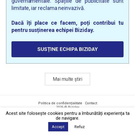
guvernamentale. Spațiile de publicitate sunt
limitate, iar reclama neinvazivă.
Dacă îți place ce facem, poți contribui tu
pentru susținerea echipei Biziday.
SUSȚINE ECHIPA BIZIDAY
Mai multe știri
Politica de confidențialitate
·
Contact
2026 © Biziday
Acest site foloseşte cookies pentru a îmbunătăți experiența ta
de navigare.
Accept
Refuz